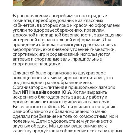
В распоряжении лагерей имеются отрядные
комнаты, переоборудованные из классных
кабинетов, в которых ярко и красочно оформлены
уголки по здоровьесбережению, правилам
дорожной и пожарной безопасности, размещению
интересной познавательной информации. Для
проведения общелагерных культурно-массовых
мероприятий, ежедневной утренней гимнастики,
спортивных игр и соревнований используются
актовые и спортивные залы, пришкольные
спортивные площадки.
Для детей было организовано двухразовое
полноценное витаминизированное питание, что
подтверждает разнообразное меню.
Организатором питания в пришкольных лагерях
был
ИП Недайвозова Ю.А
. Хотим выразить
искреннюю благодарность за вашу работу и
организацию питания в пришкольных лагерях
Веселовского района. Ваши усилия по созданию
разнообразного и сбалансированного меню
сделали пребывание не только комфортным, но и
полезным. Дети с удовольствием упоминают о
вкусных обедах. Мы ценим ваше внимание к
качеству продуктов и соблюдение всех санитарных