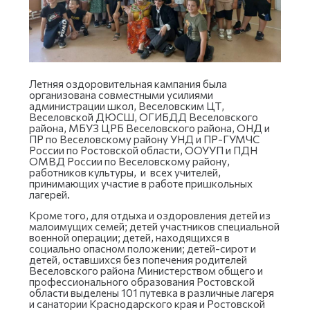
Летняя оздоровительная кампания была
организована совместными усилиями
администрации школ, Веселовским ЦТ,
Веселовской ДЮСШ, ОГИБДД Веселовского
района, МБУЗ ЦРБ Веселовского района, ОНД и
ПР по Веселовскому району УНД и ПР-ГУМЧС
России по Ростовской области, ООУУП и ПДН
ОМВД России по Веселовскому району,
работников культуры, и всех учителей,
принимающих участие в работе пришкольных
лагерей.
Кроме того, для отдыха и оздоровления детей из
малоимущих семей; детей участников специальной
военной операции; детей, находящихся в
социально опасном положении; детей-сирот и
детей, оставшихся без попечения родителей
Веселовского района Министерством общего и
профессионального образования Ростовской
области выделены 101 путевка в различные лагеря
и санатории Краснодарского края и Ростовской