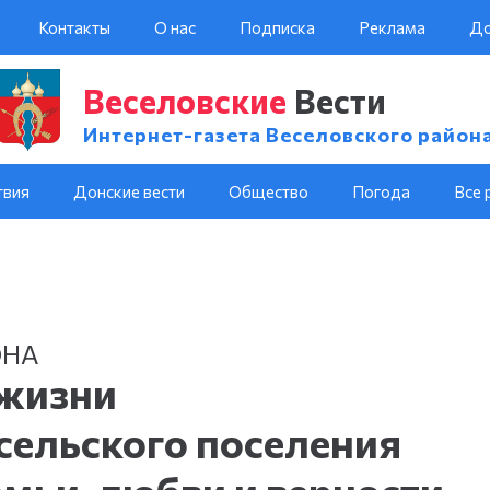
Контакты
О нас
Подписка
Реклама
До
Веселовские
Вести
Интернет-газета Веселовского район
твия
Донские вести
Общество
Погода
Все 
ОНА
жизни
сельского поселения