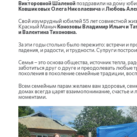
Викторовной Шаленой
поздравили на дому юби
Ковшиковых
Олега Николаевича
и
Любовь Але
Свой изумрудный юбилей 55 лет совместной жизн
Красный Маныч
Конозовы Владимир Ильич и Та
и Валентина Тихоновна.
За эти годы столько было пережито: встречи и пр
падения, и радости, и трудности. Супруги постр
Семья – это основа общества, источник тепла, ра
заботиться друг о друге и преодолевать любые тр
поколения в поколение семейные традиции, восп
Всем семейным парам желаем вам здоровья, семе
домах всегда царят взаимопонимание, счастье и 
моментами.