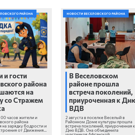
ЕЛОВСКОГО РАЙОНА
НОВОСТИ ВЕСЕЛОВСКОГО РАЙОНА
 и гости
В Веселовском
вского района
районе прошла
шаются на
встреча поколений,
у со Стражем
приуроченная к Дн
ка
ВДВ
- 00 часов жители и
2 августа в поселке Веселый в
вского района
Районном Доме культуры прошла
 на зарядку бодрости и
встреча поколений, приуроченная к
строения от Движения…
Дню ВДВ. Она объединила
участников Афганской,…