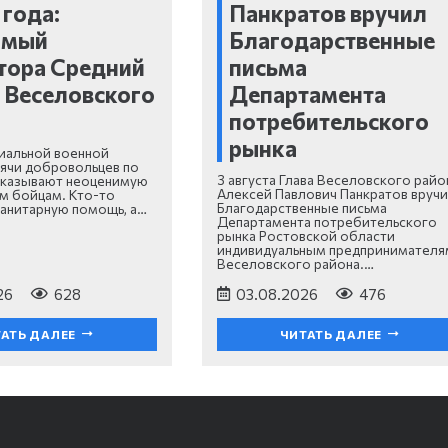
 года:
Панкратов вручил
имый
Благодарственные
тора Средний
письма
 Веселовского
Департамента
а
потребительского
рынка
циальной военной
ячи добровольцев по
3 августа Глава Веселовского райо
оказывают неоценимую
Алексей Павлович Панкратов вруч
м бойцам. Кто-то
Благодарственные письма
анитарную помощь, а…
Департамента потребительского
рынка Ростовской области
индивидуальным предпринимателя
Веселовского района.…
26
628
03.08.2026
476
АТЬ ДАЛЕЕ
ЧИТАТЬ ДАЛЕЕ