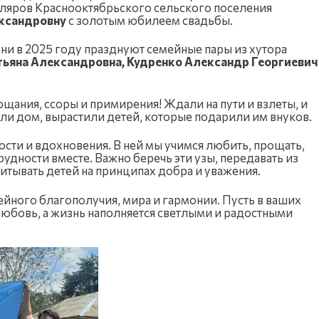
ляров Краснооктябрьского сельского поселения
ксандровну
с золотым юбилеем свадьбы.
и в 2025 году празднуют семейные пары из хутора
тьяна Александровна, Кудренко Александр Георгиевич
ощания, ссоры и примирения! Ждали на пути и взлеты, и
оили дом, вырастили детей, которые подарили им внуков.
дости и вдохновения. В ней мы учимся любить, прощать,
удности вместе. Важно беречь эти узы, передавать из
итывать детей на принципах добра и уважения.
йного благополучия, мира и гармонии. Пусть в ваших
любовь, а жизнь наполняется светлыми и радостными