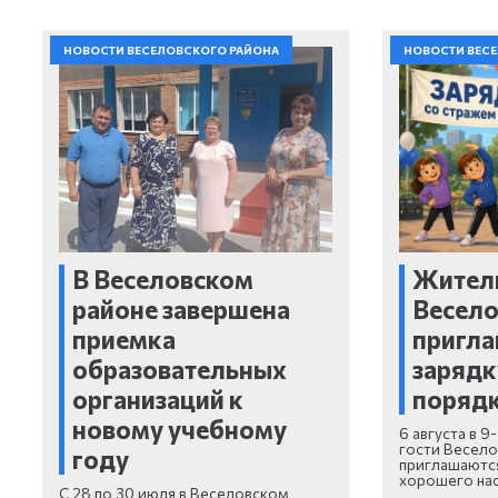
НОВОСТИ ВЕСЕЛОВСКОГО РАЙОНА
НОВОСТИ ВЕС
В Веселовском
Жители
районе завершена
Весело
приемка
пригла
образовательных
зарядк
организаций к
поряд
новому учебному
6 августа в 9
гости Весело
году
приглашаются
хорошего на
С 28 по 30 июля в Веселовском