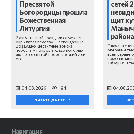
Пресвятой
сетей 2
Богородицы прошла
невид
Божественная
щит ху
Литургия
Маныч
район
2 августа свой праздник отмечает
«крылатая пехота» — легендарные
С начала спе
Воздушно-десантные войска,
операции тыс
небесным покровителем которых
всей стране 
является святой пророк Божий Илия,
помощь наши
его…
собирает гум
04.08.2026
194
04.08.20
ЧИТАТЬ ДАЛЕЕ
ЧИТ
Навигация