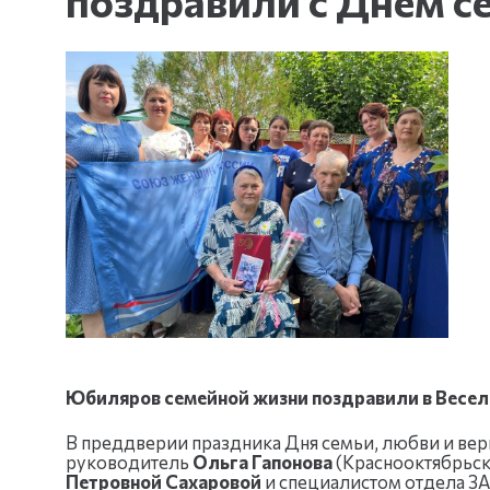
поздравили с Днем се
Юбиляров семейной жизни поздравили в Весело
В преддверии праздника Дня семьи, любви и ве
руководитель
Ольга Гапонова
(Краснооктябрьск
Петровной Сахаровой
и специалистом отдела З