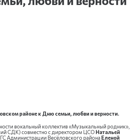
мьи, любви и верности
вском районе к Дню семьи, любви и верности.
рности вокальный коллектив «Музыкальный родник»,
ий СДК) совместно с директором ЦСО
Натальей
АГС Администрации Весёловского района
Еленой