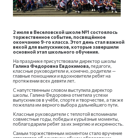
2 июля в Веселовской школе №1 состоялось
торжественное событие, посвящённое
окончанию 9-го класса. Этот день стал важной
вехой для выпускников, которые завершили
основной этап школьного обучения.
На празднике присутствовали директор школы
Галина Федоровна Евдокимова,
педагоги,
классные руководители и, конечно, родители —
главные помощники и вдохновители ребят на
протяжении всех девяти лет.
С напутственным словом выступила директор
школы. Галина Федоровна отметила успехи
выпускников в учёбе, спорте и творчестве, а также
пожелала им верного выбора дальнейшего пути.
Классные руководители с теплотой вспоминали
совместные годы, победы и курьёзные моменты,
поблагодарили ребят за их энергию и искренность.
Самым торжественным моментом стало вручение
аттестатов об основном общем образовании.