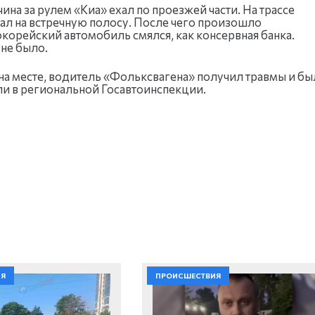
а за рулем «Киа» ехал по проезжей части. На трассе
хал на встречную полосу. После чего произошло
корейский автомобиль смялся, как консервная банка.
не было.
 на месте, водитель «Фольксвагена» получил травмы и бы
ли в региональной Госавтоинспекции.
ИЯ
ПРОИСШЕСТВИЯ