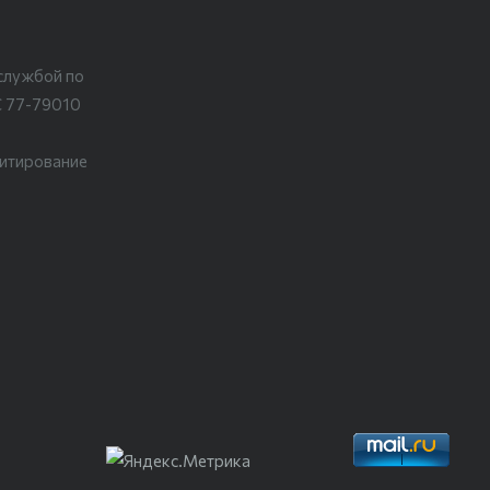
службой по
С 77-79010
цитирование