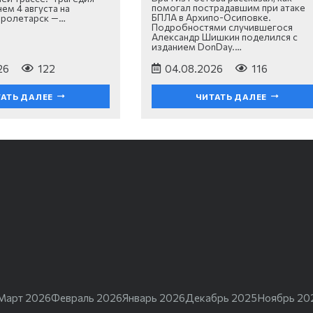
помогал пострадавшим при атаке
ем 4 августа на
БПЛА в Архипо-Осиповке.
Пролетарск —…
Подробностями случившегося
Александр Шишкин поделился с
изданием DonDay.…
26
122
04.08.2026
116
АТЬ ДАЛЕЕ
ЧИТАТЬ ДАЛЕЕ
Март 2026
Февраль 2026
Январь 2026
Декабрь 2025
Ноябрь 20