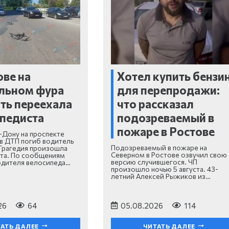
ове на
Хотел купить бензи
льном фура
для перепродажи:
ть переехала
что рассказал
педиста
подозреваемый в
пожаре в Ростове
-Дону на проспекте
в ДТП погиб водитель
Подозреваемый в пожаре на
Трагедия произошла
Северном в Ростове озвучил свою
ста. По сообщениям
версию случившегося. ЧП
одителя велосипеда…
произошло ночью 5 августа. 43-
летний Алексей Рыжиков из…
26
64
05.08.2026
114
АТЬ ДАЛЕЕ
ЧИТАТЬ ДАЛЕЕ