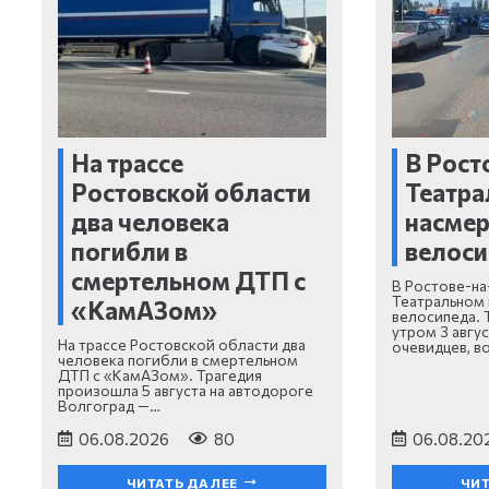
На трассе
В Рост
Ростовской области
Театра
два человека
насмер
погибли в
велоси
смертельном ДТП с
В Ростове-на
Театральном 
«КамАЗом»
велосипеда. 
утром 3 авгу
На трассе Ростовской области два
очевидцев, в
человека погибли в смертельном
ДТП с «КамАЗом». Трагедия
произошла 5 августа на автодороге
Волгоград —…
06.08.2026
80
06.08.20
ЧИТАТЬ ДАЛЕЕ
ЧИТ