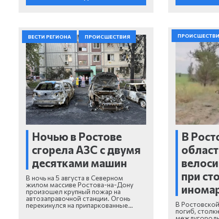
ПРОИСШЕСТВ
ВЕСТИ РЕГИОНА
ПРОИСШЕСТВИЯ
Ночью в Ростове
В Рост
сгорела АЗС с двумя
област
десятками машин
велоси
при ст
В ночь на 5 августа в Северном
жилом массиве Ростова-на-Дону
инома
произошел крупный пожар на
автозаправочной станции. Огонь
В Ростовской
перекинулся на припаркованные…
погиб, столк
междугородн