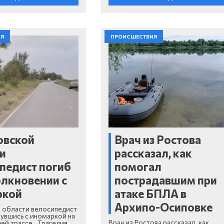
ИЯ
ПРОИСШЕСТВИЯ
овской
Врач из Ростова
и
рассказал, как
педист погиб
помогал
олкновении с
пострадавшим при
ркой
атаке БПЛА в
Архипо-Осиповке
 области велосипедист
нувшись с иномаркой на
Врач из Ростова рассказал, как
ей трассе. Трагедия