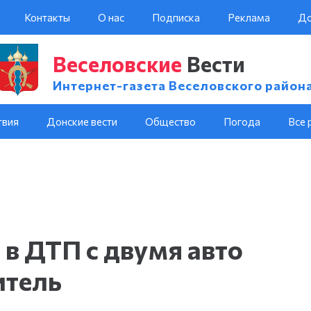
Контакты
О нас
Подписка
Реклама
До
Веселовские
Вести
Интернет-газета Веселовского район
твия
Донские вести
Общество
Погода
Все 
 в ДТП с двумя авто
итель