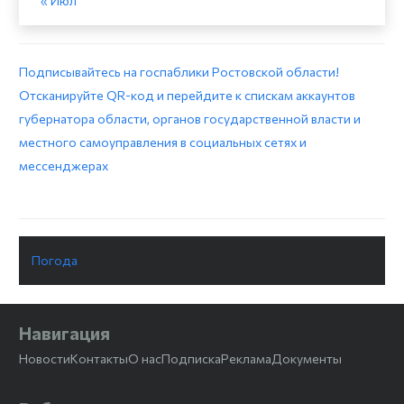
« Июл
Подписывайтесь на госпаблики Ростовской области!
Отсканируйте QR-код и перейдите к спискам аккаунтов
губернатора области, органов государственной власти и
местного самоуправления в социальных сетях и
мессенджерах
Погода
Навигация
Новости
Контакты
О нас
Подписка
Реклама
Документы