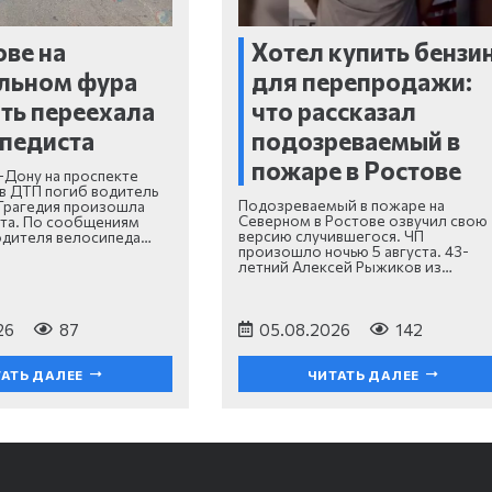
ове на
Хотел купить бензи
льном фура
для перепродажи:
ть переехала
что рассказал
педиста
подозреваемый в
пожаре в Ростове
-Дону на проспекте
в ДТП погиб водитель
Подозреваемый в пожаре на
Трагедия произошла
Северном в Ростове озвучил свою
ста. По сообщениям
версию случившегося. ЧП
одителя велосипеда…
произошло ночью 5 августа. 43-
летний Алексей Рыжиков из…
26
87
05.08.2026
142
АТЬ ДАЛЕЕ
ЧИТАТЬ ДАЛЕЕ