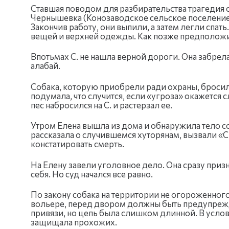
Ставшая поводом для разбирательства трагедия слу
Чернышевка (Конозаводское сельское поселение).
Закончив работу, они выпили, а затем легли спат
вещей и верхней одежды. Как позже предположил
Впотьмах С. не нашла верной дороги. Она забрел
алабай.
Собака, которую приобрели ради охраны, бросила
подумала, что случится, если «угроза» окажетс
пес набросился на С. и растерзал ее.
Утром Елена вышла из дома и обнаружила тело со
рассказала о случившемся хуторянам, вызвали «С
констатировать смерть.
На Елену завели уголовное дело. Она сразу призн
себя. Но суд начался все равно.
По закону собака на территории не огороженног
вольере, перед двором должны быть предупрежд
привязи, но цепь была слишком длинной. В услов
защищала прохожих.