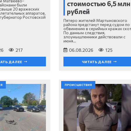
и Матвеево-
стоимостью 6,5 млн
районами были
свыше 20 вражеских
рублей
летательных аппаратов,
губернатор Ростовской
Пятеро жителей Мартыновского
района предстанут перед судом по
обвинению в серийных кражах скот
По данным следствия,
злоумышленники действовали с
июня…
26
217
06.08.2026
125
АТЬ ДАЛЕЕ
ЧИТАТЬ ДАЛЕЕ
ИЯ
ПРОИСШЕСТВИЯ