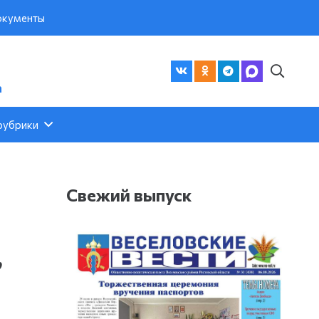
кументы
а
рубрики
Свежий выпуск
,