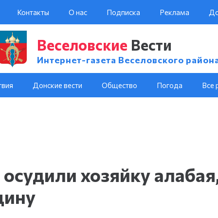
Контакты
О нас
Подписка
Реклама
До
Веселовские
Вести
Интернет-газета Веселовского район
твия
Донские вести
Общество
Погода
Все 
 осудили хозяйку алабая
щину