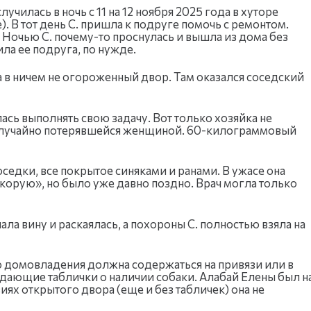
чилась в ночь с 11 на 12 ноября 2025 года в хуторе
 В тот день С. пришла к подруге помочь с ремонтом.
ь. Ночью С. почему-то проснулась и вышла из дома без
а ее подруга, по нужде.
а в ничем не огороженный двор. Там оказался соседский
сь выполнять свою задачу. Вот только хозяйка не
я случайно потерявшейся женщиной. 60-килограммовый
седки, все покрытое синяками и ранами. В ужасе она
корую», но было уже давно поздно. Врач могла только
ала вину и раскаялась, а похороны С. полностью взяла на
о домовладения должна содержаться на привязи или в
ающие таблички о наличии собаки. Алабай Елены был н
иях открытого двора (еще и без табличек) она не