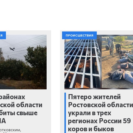
ИЯ
ПРОИСШЕСТВИЯ
 районах
Пятеро жителей
ской области
Ростовской област
биты свыше
украли в трех
ЛА
регионах России 59
коров и быков
ртковским,