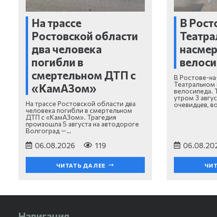
На трассе
В Рост
Ростовской области
Театра
два человека
насмер
погибли в
велоси
смертельном ДТП с
В Ростове-на
Театральном 
«КамАЗом»
велосипеда. 
утром 3 авгу
На трассе Ростовской области два
очевидцев, в
человека погибли в смертельном
ДТП с «КамАЗом». Трагедия
произошла 5 августа на автодороге
Волгоград —…
06.08.2026
119
06.08.20
ЧИТАТЬ ДАЛЕЕ
ЧИТ
Навигация