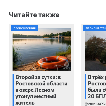
Читайте также
ПРОИСШЕСТВИЯ
ПРОИСШЕСТВ
Второй за сутки: в
В трёх
Ростовской области
Ростов
в озере Лесном
были с
утонул местный
20 БП
житель
Ночью над Че