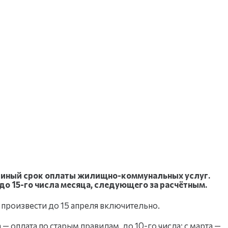
 единый срок оплаты жилищно-коммунальных услуг.
до 15-го числа месяца, следующего за расчётным.
 произвести до 15 апреля включительно.
— оплата по старым правилам, до 10-го числа; с марта —