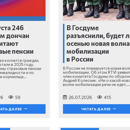
уста 246
В Госдуме
м дончан
разъяснили, будет л
итают
осенью новая волна
вые пенсии
мобилизации
в России
а коснется граждан,
тали в 2025 году.
В России не планируется новая вол
ены страховые пенсии
мобилизации. Об этом RTVI заявил
инвалидности и по
член комитета Госдумы по оборон
ри кормильца…
Андрей Колесник. «Ни о какой нов
волне мобилизации речи не идет,…
26
59
26.07.2026
415
АТЬ ДАЛЕЕ
ЧИТАТЬ ДАЛЕЕ