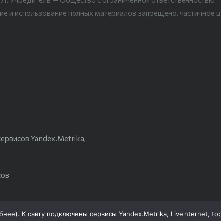
.Л. Учредитель — Общество с ограниченной ответственностью
ие и использование полных материалов запрещено, частичное 
ервисов Yandex.Metrika,
сов
бнее
). К сайту подключены сервисы Yandex.Metrika, LiveInternet, to