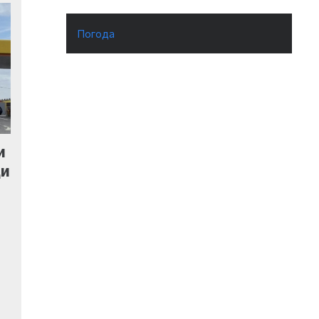
Погода
и
ди