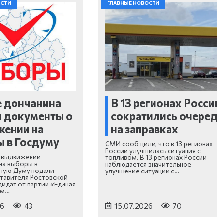
ОСТИ
ГЛАВНЫЕ НОВОСТИ
 дончанина
В 13 регионах Росси
 документы о
сократились очере
жении на
на заправках
 в Госдуму
СМИ сообщили, что в 13 регионах
России улучшилась ситуация с
 выдвижении
топливом. В 13 регионах России
на выборы в
наблюдается значительное
ную Думу подали
улучшение ситуации с…
тавителя Ростовской
дидат от партии «Единая
ем…
26
43
15.07.2026
70