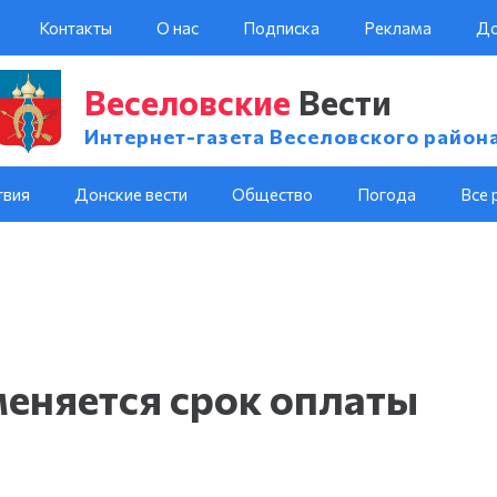
Контакты
О нас
Подписка
Реклама
До
Веселовские
Вести
Интернет-газета Веселовского район
твия
Донские вести
Общество
Погода
Все 
зменяется срок оплаты