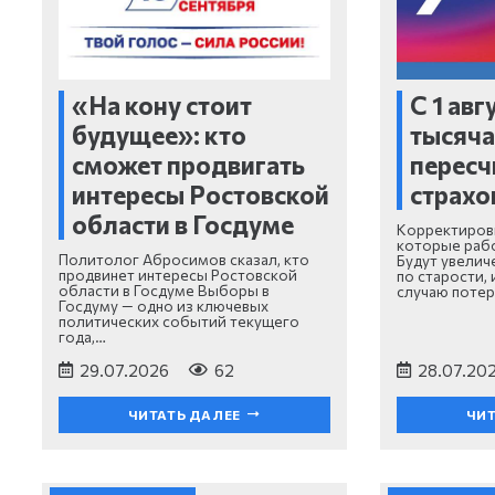
«На кону стоит
С 1 авг
будущее»: кто
тысяча
сможет продвигать
пересч
интересы Ростовской
страхо
области в Госдуме
Корректировк
которые рабо
Политолог Абросимов сказал, кто
Будут увелич
продвинет интересы Ростовской
по старости, 
области в Госдуме Выборы в
случаю поте
Госдуму — одно из ключевых
политических событий текущего
года,…
29.07.2026
62
28.07.20
ЧИТАТЬ ДАЛЕЕ
ЧИТ