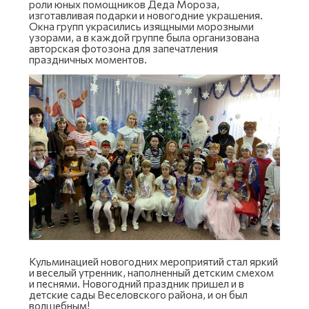
роли юных помощников Деда Мороза,
изготавливая подарки и новогодние украшения.
Окна групп украсились изящными морозными
узорами, а в каждой группе была организована
авторская фотозона для запечатления
праздничных моментов.
Кульминацией новогодних мероприятий стал яркий
и веселый утренник, наполненный детским смехом
и песнями. Новогодний праздник пришел и в
детские сады Веселовского района, и он был
волшебным!