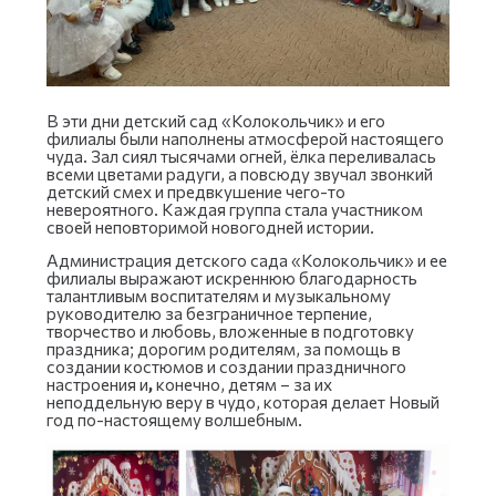
В эти дни детский сад «Колокольчик» и его
филиалы были наполнены атмосферой настоящего
чуда. Зал сиял тысячами огней, ёлка переливалась
всеми цветами радуги, а повсюду звучал звонкий
детский смех и предвкушение чего-то
невероятного. Каждая группа стала участником
своей неповторимой новогодней истории.
Администрация детского сада «Колокольчик» и ее
филиалы выражают искреннюю благодарность
талантливым воспитателям и музыкальному
руководителю за безграничное терпение,
творчество и любовь, вложенные в подготовку
праздника; дорогим родителям, за помощь в
создании костюмов и создании праздничного
настроения и
,
конечно, детям – за их
неподдельную веру в чудо, которая делает Новый
год по-настоящему волшебным.