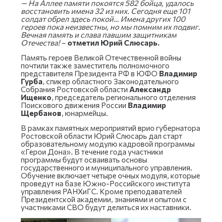
— На Аллее памяти покоятся 582 бойца, удалось
восстановить имена 32 из них. Сегодня еще 101
солдат обрел здесь покой… Имена других 100
героев пока неизвестны, но мы помним их подвиг.
Вечная память и слава павшим защитникам
Отечества!
–
отметил Юрий Слюсарь.
Память героев Великой Отечественной войны
почтили также заместитель полномочного
представителя Президента РФ в ЮФО
Владимир
Гурба
, спикер областного Законодательного
Собрания Ростовской области
Александр
Ищенко
, председатель регионального отделения
Поискового движения России
Владимир
Щербанов
, юнармейцы.
В рамках памятных мероприятий врио губернатора
Ростовской области Юрий Слюсарь дал старт
образовательному модулю кадровой программы
«Герои Дона». В течение года участники
программы будут осваивать основы
государственного и муниципального управления.
Обучение включает четыре очных модуля, которые
проведут на базе Южно-Российского института
управления РАНХиГС. Кроме преподавателей
Президентской академии, знаниями и опытом с
участниками СВО будут делиться их наставники.