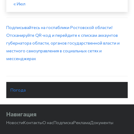
« Июл
Подписывайтесь на госпаблики Ростовской области!
Отсканируйте QR-код и перейдите к спискам аккаунтов
губернатора области, органов государственной власти и
местного самоуправления в социальных сетях и
мессенджерах
Погода
Навигация
Новости
Контакты
О нас
Подписка
Реклама
Документы