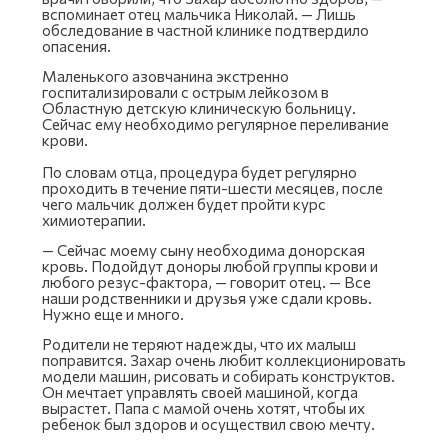
вспоминает отец мальчика Николай. — Лишь
обследование в частной клинике подтвердило
опасения.
Маленького азовчанина экстренно
госпитализировали с острым лейкозом в
Областную детскую клиническую больницу.
Сейчас ему необходимо регулярное переливание
крови.
По словам отца, процедура будет регулярно
проходить в течение пяти-шести месяцев, после
чего мальчик должен будет пройти курс
химиотерапии.
— Сейчас моему сыну необходима донорская
кровь. Подойдут доноры любой группы крови и
любого резус-фактора, — говорит отец. — Все
наши родственники и друзья уже сдали кровь.
Нужно еще и много.
Родители не теряют надежды, что их малыш
поправится. Захар очень любит коллекционировать
модели машин, рисовать и собирать конструктов.
Он мечтает управлять своей машиной, когда
вырастет. Папа с мамой очень хотят, чтобы их
ребенок был здоров и осуществил свою мечту.