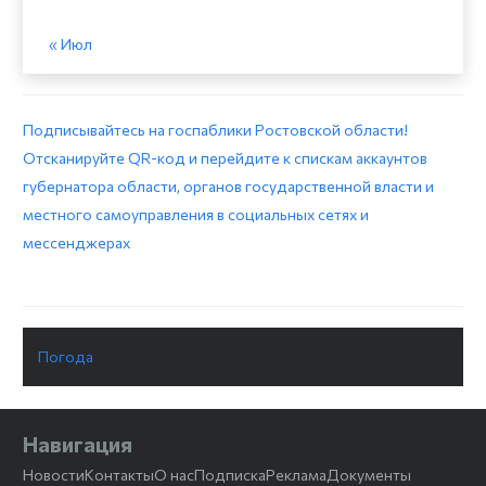
« Июл
Подписывайтесь на госпаблики Ростовской области!
Отсканируйте QR-код и перейдите к спискам аккаунтов
губернатора области, органов государственной власти и
местного самоуправления в социальных сетях и
мессенджерах
Погода
Навигация
Новости
Контакты
О нас
Подписка
Реклама
Документы