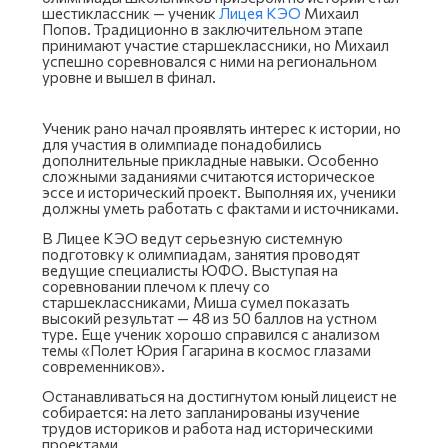
шестиклассник — ученик
Лицея КЭО
Михаил
Попов. Традиционно в заключительном этапе
принимают участие старшеклассники, но Михаил
успешно соревновался с ними на региональном
уровне и вышел в финал.
Ученик рано начал проявлять интерес к истории, но
для участия в олимпиаде понадобились
дополнительные прикладные навыки. Особенно
сложными заданиями считаются историческое
эссе и исторический проект. Выполняя их, ученики
должны уметь работать с фактами и источниками.
В Лицее КЭО ведут серьезную системную
подготовку к олимпиадам, занятия проводят
ведущие специалисты ЮФО. Выступая на
соревновании плечом к плечу со
старшеклассниками, Миша сумел показать
высокий результат — 48 из 50 баллов на устном
туре. Еще ученик хорошо справился с анализом
темы «Полет Юрия Гагарина в космос глазами
современников».
Останавливаться на достигнутом юный лицеист не
собирается: на лето запланированы изучение
трудов историков и работа над историческими
проектами.