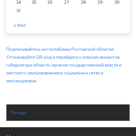
24
25
26
27
28
29
30
31
« Июл
Подписывайтесь на госпаблики Ростовской области!
Отсканируйте QR-код и перейдите к спискам аккаунтов
губернатора области, органов государственной власти и
местного самоуправления в социальных сетях и
мессенджерах
Погода