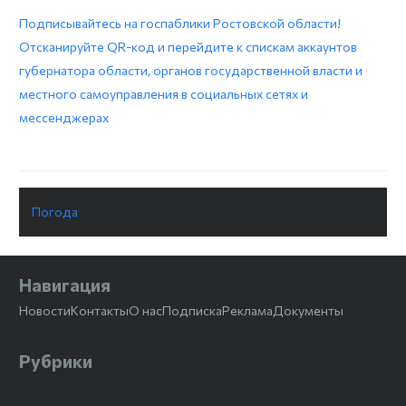
Подписывайтесь на госпаблики Ростовской области!
Отсканируйте QR-код и перейдите к спискам аккаунтов
губернатора области, органов государственной власти и
местного самоуправления в социальных сетях и
мессенджерах
Погода
Навигация
Новости
Контакты
О нас
Подписка
Реклама
Документы
Рубрики