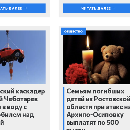
АТЬ ДАЛЕЕ
ЧИТАТЬ ДАЛЕЕ
ОБЩЕСТВО
ский каскадер
Семьям погибших
й Чеботарев
детей из Ростовско
 в воду с
области при атаке н
обилем над
Архипо-Осиповку
ой
выплатят по 500