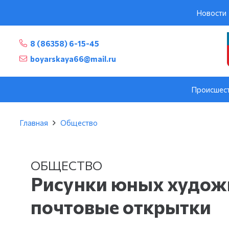
Новости
8 (86358) 6-15-45
boyarskaya66@mail.ru
Происшес
Главная
Общество
ОБЩЕСТВО
Рисунки юных художн
почтовые открытки