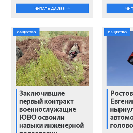
ЧИТАТЬ ДАЛЕЕ
ЧИТ
ОБЩЕСТВО
ОБЩЕСТВО
Заключившие
Ростов
первый контракт
Евгени
военнослужащие
нырнул
ЮВО освоили
автом
навыки инженерной
голов