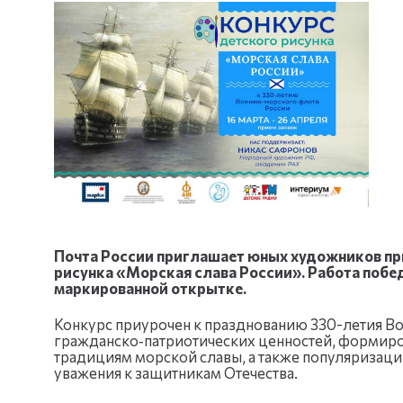
Почта России приглашает юных художников при
рисунка «Морская слава России». Работа побе
маркированной открытке.
Конкурс приурочен к празднованию 330-летия Во
гражданско‑патриотических ценностей, формиров
традициям морской славы, а также популяризац
уважения к защитникам Отечества.