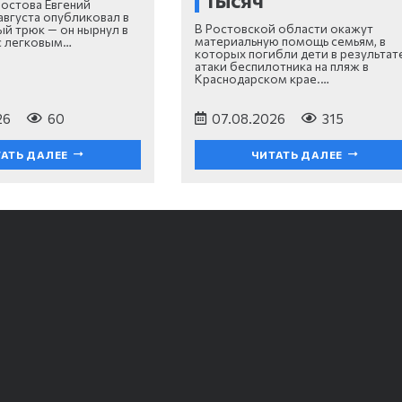
тысяч
Ростова Евгений
августа опубликовал в
В Ростовской области окажут
ый трюк — он нырнул в
материальную помощь семьям, в
с легковым…
которых погибли дети в результат
атаки беспилотника на пляж в
Краснодарском крае.…
26
60
07.08.2026
315
АТЬ ДАЛЕЕ
ЧИТАТЬ ДАЛЕЕ