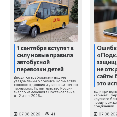
1 сентября вступят в
Ошибк
силу новые правила
«Подк
автобусной
защищ
перевозки детей
не отк
сайты 
Вводятся требования к подаче
уведомлений о поездке, количеству
это ис
сопровождающих и условиям ночных
перевозок. Правительство России
Если при поп
внесло изменения в Постановление
кабинет Сбер
от 2 июня 2026…
крупного бан
предупрежде
соединении 
07.08.2026
41
07.08.20