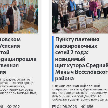
ловском
Пункту плетения
Успения
маскировочных
ятой
сетей 2 года:
одицы прошла
невидимый
твенная
щит хутора Средни
ия
Маныч Веселовско
района
ой праздник отмечает
хота» — легендарные
С начала специальной военной
антные войска,
операции тысячи добровольцев по
кровителем которых
всей стране оказывают неоцениму
той пророк Божий Илия,
помощь нашим бойцам. Кто-то
собирает гуманитарную помощь, а
26
202
04.08.2026
656