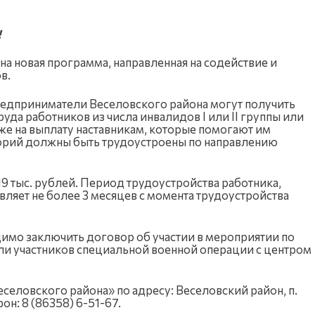
!
на новая программа, направленная на содействие и
в.
едприниматели Веселовского района могут получить
руда работников из числа инвалидов I или II группы или
же на выплату наставникам, которые помогают им
егорий должны быть трудоустроены по направлению
9 тыс. рублей. Период трудоустройства работника,
вляет не более 3 месяцев с момента трудоустройства
имо заключить договор об участии в мероприятии по
/или участников специальной военной операции с центром
селовского района» по адресу: Веселовский район, п.
он: 8 (86358) 6-51-67.