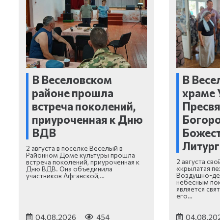
В Веселовском
В Весе
районе прошла
храме 
встреча поколений,
Пресв
приуроченная к Дню
Богор
ВДВ
Божес
Литург
2 августа в поселке Веселый в
Районном Доме культуры прошла
2 августа св
встреча поколений, приуроченная к
«крылатая пе
Дню ВДВ. Она объединила
Воздушно-дес
участников Афганской,…
небесным по
является свя
его…
04.08.2026
454
04.08.20