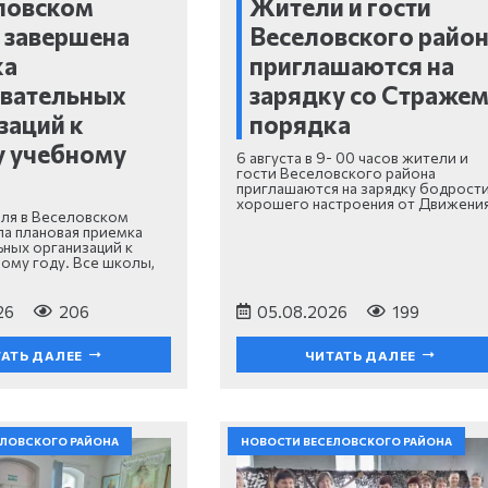
ловском
Жители и гости
 завершена
Веселовского райо
ка
приглашаются на
овательных
зарядку со Страже
заций к
порядка
у учебному
6 августа в 9- 00 часов жители и
гости Веселовского района
приглашаются на зарядку бодрости
хорошего настроения от Движени
юля в Веселовском
а плановая приемка
ных организаций к
ому году. Все школы,
26
206
05.08.2026
199
АТЬ ДАЛЕЕ
ЧИТАТЬ ДАЛЕЕ
ЕЛОВСКОГО РАЙОНА
НОВОСТИ ВЕСЕЛОВСКОГО РАЙОНА