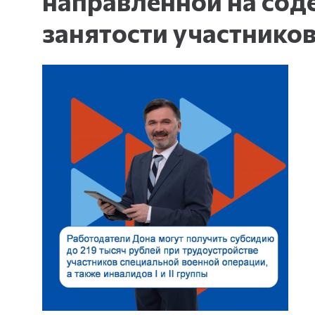
направленной на соде
занятости участнико