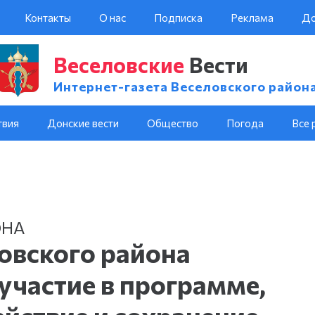
Контакты
О нас
Подписка
Реклама
До
Веселовские
Вести
Интернет-газета Веселовского район
твия
Донские вести
Общество
Погода
Все 
ОНА
овского района
участие в программе,