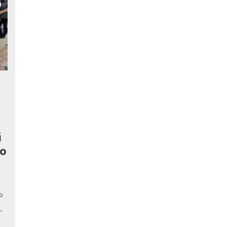
й
го
ю
…