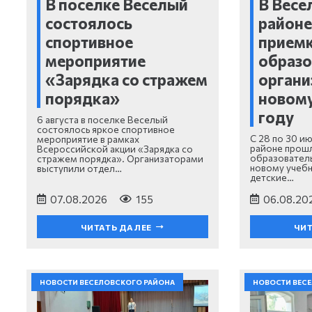
В поселке Веселый
В Весе
состоялось
районе
спортивное
прием
мероприятие
образ
«Зарядка со стражем
органи
порядка»
новом
году
6 августа в поселке Веселый
состоялось яркое спортивное
С 28 по 30 и
мероприятие в рамках
районе прошл
Всероссийской акции «Зарядка со
образователь
стражем порядка». Организаторами
новому учебн
выступили отдел…
детские…
07.08.2026
155
06.08.20
ЧИТАТЬ ДАЛЕЕ
ЧИТ
НОВОСТИ ВЕСЕЛОВСКОГО РАЙОНА
НОВОСТИ ВЕС