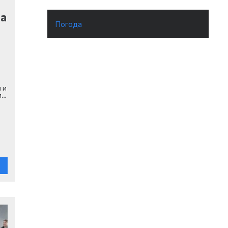
на
Погода
м
 и
я…