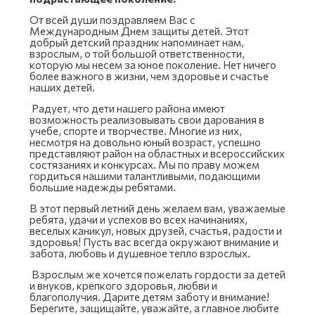
От всей души поздравляем Вас с
Международным Днем защиты детей. Этот
добрый детский праздник напоминает нам,
взрослым, о той большой ответственности,
которую мы несем за юное поколение. Нет ничего
более важного в жизни, чем здоровье и счастье
наших детей.
Радует, что дети нашего района имеют
возможность реализовывать свои дарования в
учебе, спорте и творчестве. Многие из них,
несмотря на довольно юный возраст, успешно
представляют район на областных и всероссийских
состязаниях и конкурсах. Мы по праву можем
гордиться нашими талантливыми, подающими
большие надежды ребятами.
В этот первый летний день желаем вам, уважаемые
ребята, удачи и успехов во всех начинаниях,
веселых каникул, новых друзей, счастья, радости и
здоровья! Пусть вас всегда окружают внимание и
забота, любовь и душевное тепло взрослых.
Взрослым же хочется пожелать гордости за детей
и внуков, крепкого здоровья, любви и
благополучия. Дарите детям заботу и внимание!
Берегите, защищайте, уважайте, а главное любите