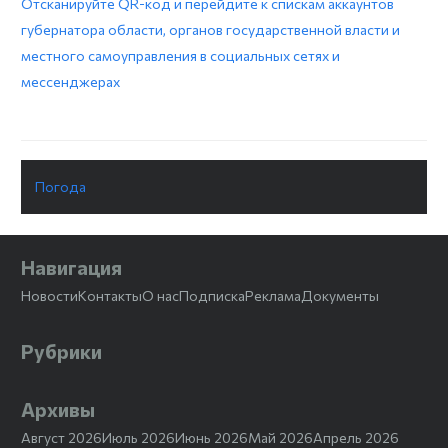
Отсканируйте QR-код и перейдите к спискам аккаунтов
губернатора области, органов государственной власти и
местного самоуправления в социальных сетях и
мессенджерах
Погода
Навигация
Новости
Контакты
О нас
Подписка
Реклама
Документы
Рубрики
Архивы
Август 2026
Июль 2026
Июнь 2026
Май 2026
Апрель 2026