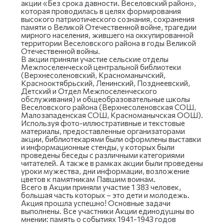
акции «Без срока давности. Веселовский район»,
которая проводилась в целях формирования
высокого патриотического сознания, сохранения
памяти о Великой Отечественной войне, трагедии
мирного населения, жившего на оккупированной
территории Веселовского района в годы Великой
Отечественной войны.
В акции приняли участие сельские отделы
Межпоселенческой центральной библиотеки
(Верхнесоленовский, Красноманычский,
Краснооктябрьский, Ленинский, Позднеевский,
Детский и Отдел Межпоселенческого
обслуживания) и общеобразовательные школы
Веселовского района (Верхнесоленовская СОШ,
Малозападенская СОШ, Красноманычская ООШ).
Используя фото-иллюстративные и текстовые
материалы, предоставленные организаторами
акции, библиотекарями были оформлены выставки
и информационные стенды, у которых были
проведены беседы с различными категориями
читателей. А также в рамках акции были проведены
уроки мужества, дни информации, возложение
цветов к памятникам Павшим воинам.
Всего в Акции приняли участие 1 383 человек,
большая часть которых – это дети и молодежь.
Акция прошла успешно! Основные задачи
выполнены. Все участники Акции единодушны во
мнении: память о событиях 1941-1943 годов