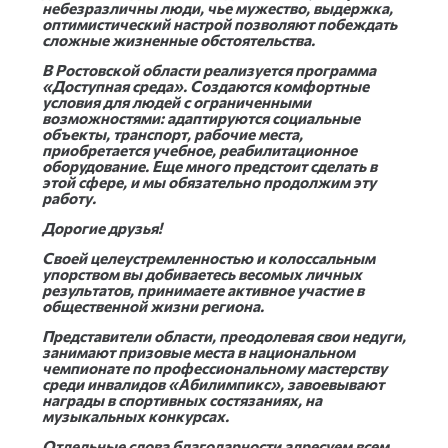
небезразличны люди, чье мужество, выдержка,
оптимистический настрой позволяют побеждать
сложные жизненные обстоятельства.
В Ростовской области реализуется программа
«Доступная среда». Создаются комфортные
условия для людей с ограниченными
возможностями: адаптируются социальные
объекты, транспорт, рабочие места,
приобретается учебное, реабилитационное
оборудование. Eще много предстоит сделать в
этой сфере, и мы обязательно продолжим эту
работу.
Дорогие друзья!
Своей целеустремленностью и колоссальным
упорством вы добиваетесь весомых личных
результатов, принимаете активное участие в
общественной жизни региона.
Представители области, преодолевая свои недуги,
занимают призовые места в национальном
чемпионате по профессиональному мастерству
среди инвалидов «Абилимпикс», завоевывают
награды в спортивных состязаниях, на
музыкальных конкурсах.
Отдельные слова благодарности адресуем всем,