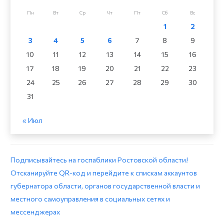
Пн
Вт
Ср
Чт
Пт
Сб
Вс
1
2
3
4
5
6
7
8
9
10
11
12
13
14
15
16
17
18
19
20
21
22
23
24
25
26
27
28
29
30
31
« Июл
Подписывайтесь на госпаблики Ростовской области!
Отсканируйте QR-код и перейдите к спискам аккаунтов
губернатора области, органов государственной власти и
местного самоуправления в социальных сетях и
мессенджерах