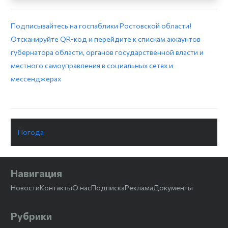
Подписывайтесь на госпаблики Ростовской области!
Отсканируйте QR-код и перейдите к спискам аккаунтов
губернатора области, органов государственной власти и
местного самоуправления в социальных сетях и
мессенджерах
Погода
Навигация
Новости
Контакты
О нас
Подписка
Реклама
Документы
Рубрики