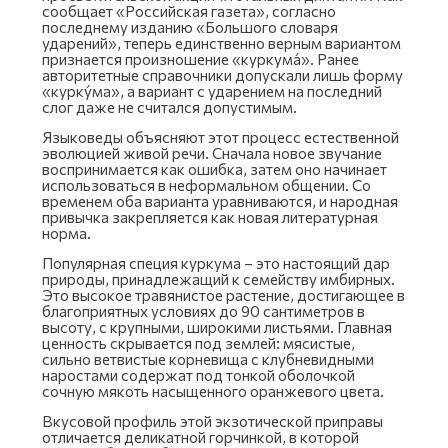
сообщает «Российская газета», согласно
последнему изданию «Большого словаря
ударений», теперь единственно верным вариантом
признается произношение «куркума́». Ранее
авторитетные справочники допускали лишь форму
«курку́ма», а вариант с ударением на последний
слог даже не считался допустимым.
Языковеды объясняют этот процесс естественной
эволюцией живой речи. Сначала новое звучание
воспринимается как ошибка, затем оно начинает
использоваться в неформальном общении. Со
временем оба варианта уравниваются, и народная
привычка закрепляется как новая литературная
норма.
Популярная специя куркума – это настоящий дар
природы, принадлежащий к семейству имбирных.
Это высокое травянистое растение, достигающее в
благоприятных условиях до 90 сантиметров в
высоту, с крупными, широкими листьями. Главная
ценность скрывается под землей: мясистые,
сильно ветвистые корневища с клубневидными
наростами содержат под тонкой оболочкой
сочную мякоть насыщенного оранжевого цвета.
Вкусовой профиль этой экзотической приправы
отличается деликатной горчинкой, в которой