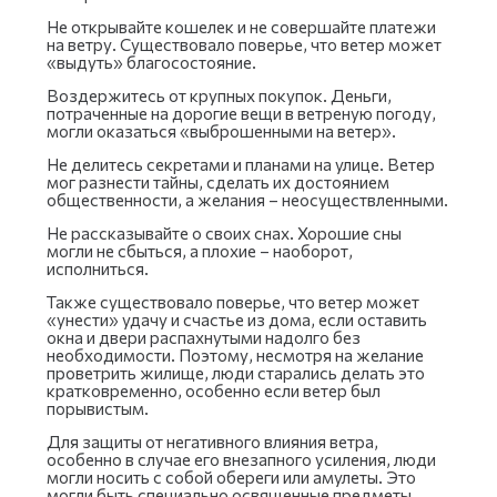
Не открывайте кошелек и не совершайте платежи
на ветру. Существовало поверье, что ветер может
«выдуть» благосостояние.
Воздержитесь от крупных покупок. Деньги,
потраченные на дорогие вещи в ветреную погоду,
могли оказаться «выброшенными на ветер».
Не делитесь секретами и планами на улице. Ветер
мог разнести тайны, сделать их достоянием
общественности, а желания – неосуществленными.
Не рассказывайте о своих снах. Хорошие сны
могли не сбыться, а плохие – наоборот,
исполниться.
Также существовало поверье, что ветер может
«унести» удачу и счастье из дома, если оставить
окна и двери распахнутыми надолго без
необходимости. Поэтому, несмотря на желание
проветрить жилище, люди старались делать это
кратковременно, особенно если ветер был
порывистым.
Для защиты от негативного влияния ветра,
особенно в случае его внезапного усиления, люди
могли носить с собой обереги или амулеты. Это
могли быть специально освященные предметы,