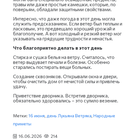
травы или даже простые камешки, которые, по
поверьям, обладали защитными свойствами.
Интересно, что даже погода в этот день могла
служить предсказанием. Если ветер был теплым и
ласковым, это предвещало хороший урожай и
благополучие. А вот холодный и резкий ветер мог
указывать на грядущие трудности и ненастья.
Что благоприятно делать в этот день
Стирка и сушка белья на ветру. Считалось, что
ветер выдувает печали и болезни. Особенно
старались постирать вещи больных.
Создание сквозняков. Открывали окна и двери,
чтобы очистить дом от нечистой силы и привлечь
удачу.
Приветствие дворника. Встретив дворника,
обязательно здоровались – это сулило везение.
Метки:
16 июня
,
день Лукьяна Ветряка
,
Народные
приметы
16.06.2026
214