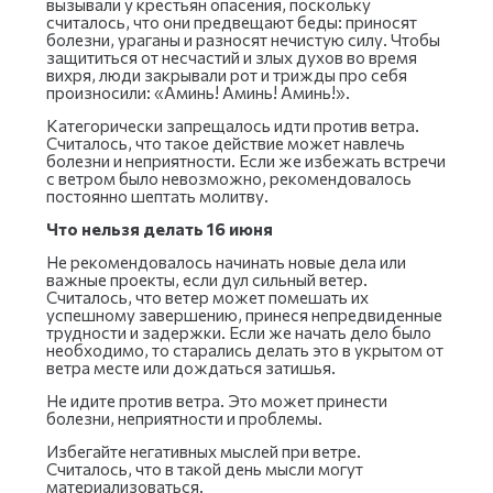
вызывали у крестьян опасения, поскольку
считалось, что они предвещают беды: приносят
болезни, ураганы и разносят нечистую силу. Чтобы
защититься от несчастий и злых духов во время
вихря, люди закрывали рот и трижды про себя
произносили: «Аминь! Аминь! Аминь!».
Категорически запрещалось идти против ветра.
Считалось, что такое действие может навлечь
болезни и неприятности. Если же избежать встречи
с ветром было невозможно, рекомендовалось
постоянно шептать молитву.
Что нельзя делать 16 июня
Не рекомендовалось начинать новые дела или
важные проекты, если дул сильный ветер.
Считалось, что ветер может помешать их
успешному завершению, принеся непредвиденные
трудности и задержки. Если же начать дело было
необходимо, то старались делать это в укрытом от
ветра месте или дождаться затишья.
Не идите против ветра. Это может принести
болезни, неприятности и проблемы.
Избегайте негативных мыслей при ветре.
Считалось, что в такой день мысли могут
материализоваться.