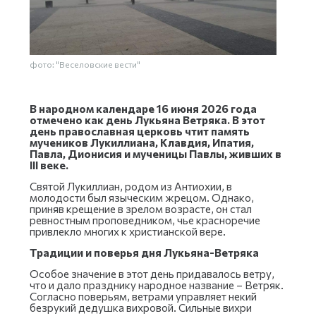
фото: "Веселовские вести"
В народном календаре 16 июня 2026 года
отмечено как день Лукьяна Ветряка. В этот
день православная церковь чтит память
мучеников Лукиллиана, Клавдия, Ипатия,
Павла, Дионисия и мученицы Павлы, живших в
III веке.
Святой Лукиллиан, родом из Антиохии, в
молодости был языческим жрецом. Однако,
приняв крещение в зрелом возрасте, он стал
ревностным проповедником, чье красноречие
привлекло многих к христианской вере.
Традиции и поверья дня Лукьяна-Ветряка
Особое значение в этот день придавалось ветру,
что и дало празднику народное название – Ветряк.
Согласно поверьям, ветрами управляет некий
безрукий дедушка вихровой. Сильные вихри