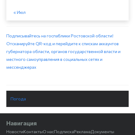
« Июл
Подписывайтесь на госпаблики Ростовской области!
Отсканируйте QR-код и перейдите к спискам аккаунтов
губернатора области, органов государственной власти и
местного самоуправления в социальных сетях и
мессенджерах
Погода
Навигация
Новости
Контакты
О нас
Подписка
Реклама
Документы