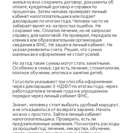
жилья нужно сохранить договор, документы об
оплате, кредитный договор и справки по
процентам. Затем человек проверяет личный
кабинет налогоплательщика или подает
декларацию по итогам года. Человек часто не
забирает вычет из-за простых ошибок. Не
сохранил чек. Оплатил лечение, но не запросил
справку для налоговой. Не проверил, передала ли
клиника или образовательная организация
сведения в ФНС. Не зашел в личный кабинет. Не
указал реквизиты счета. Решил, что сумма
маленькая и оформление не стоит усилий.
Но за год такие суммы могут стать заметными.
Особенно в семье, где есть лечение, стоматология,
платное обучение, ипотека и занятия детей.
Госуслуги указывают три способа оформления:
через декларацию 3-НДФЛ по итогам года, через
работодателя в течение года и в упрощенном
порядке через личный кабинет ФНС.
Значит, человеку стоит выбрать удобный маршрут,
а не отказываться от возврата заранее. Начать
можно с простого. Зайти в личный кабинет
налогоплательщика. Проверить, есть ли
предзаполненные заявления. Посмотреть расходы
за прошлый год: лечение, лекарства, обучение,
спорт, ипотека, покупка жилья. Найти чеки,