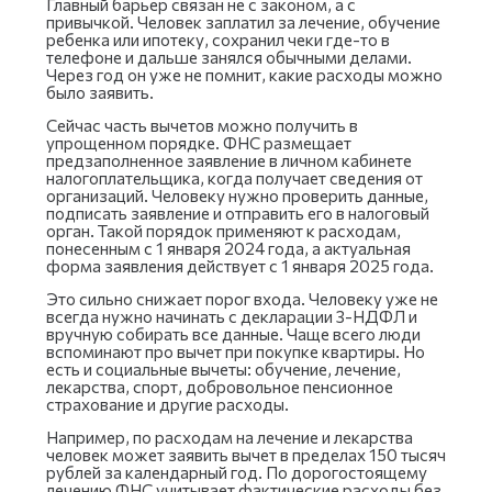
Главный барьер связан не с законом, а с
привычкой. Человек заплатил за лечение, обучение
ребенка или ипотеку, сохранил чеки где-то в
телефоне и дальше занялся обычными делами.
Через год он уже не помнит, какие расходы можно
было заявить.
Сейчас часть вычетов можно получить в
упрощенном порядке. ФНС размещает
предзаполненное заявление в личном кабинете
налогоплательщика, когда получает сведения от
организаций. Человеку нужно проверить данные,
подписать заявление и отправить его в налоговый
орган. Такой порядок применяют к расходам,
понесенным с 1 января 2024 года, а актуальная
форма заявления действует с 1 января 2025 года.
Это сильно снижает порог входа. Человеку уже не
всегда нужно начинать с декларации 3-НДФЛ и
вручную собирать все данные. Чаще всего люди
вспоминают про вычет при покупке квартиры. Но
есть и социальные вычеты: обучение, лечение,
лекарства, спорт, добровольное пенсионное
страхование и другие расходы.
Например, по расходам на лечение и лекарства
человек может заявить вычет в пределах 150 тысяч
рублей за календарный год. По дорогостоящему
лечению ФНС учитывает фактические расходы без