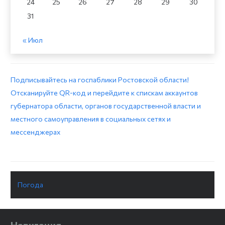
24
25
26
27
28
29
30
31
« Июл
Подписывайтесь на госпаблики Ростовской области!
Отсканируйте QR-код и перейдите к спискам аккаунтов
губернатора области, органов государственной власти и
местного самоуправления в социальных сетях и
мессенджерах
Погода
Навигация