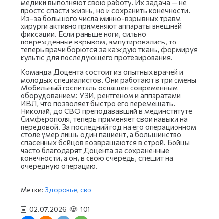
медики выполняют свою работу. Их задача — не
просто спасти жизнь, но и сохранить конечности.
Из-за большого числа минно-взрывных травм
хирурги активно применяют аппараты внешней
фиксации. Если раньше ноги, сильно
поврежденные взрывом, ампутировались, то
теперь врачи борются за каждую ткань, формируя
культю для последующего протезирования.
Команда Доцента состоит из опытных врачей и
молодых специалистов. Они работают в три смены.
Мобильный госпиталь оснащен современным
оборудованием: УЗИ, рентгеном и аппаратами
ИВЛ, что позволяет быстро его перемещать.
Николай, до СВО преподававший в мединституте
Симферополя, теперь применяет свои навыки на
передовой. За последний год на его операционном
столе умер лишь один пациент, а большинство
спасенных бойцов возвращаются в строй. Бойцы
часто благодарят Доцента за сохраненные
конечности, а он, в свою очередь, спешит на
очередную операцию.
Метки:
Здоровье
,
сво
02.07.2026
101