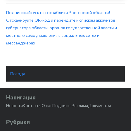
Подписывайтесь на госпаблики Ростовской области!
Отсканируйте QR-код и перейдите к спискам аккаунтов
губернатора области, органов государственной власти и
местного самоуправления в социальных сетях и
мессенджерах
Погода
Навигация
Новости
Контакты
О нас
Подписка
Реклама
Документы
Рубрики