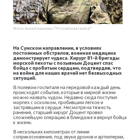
Фото: Анна Ковалева /"Российская газета"
На Сумском направлении, в условиях
постоянных обстрелов, военная медицина
демонстрирует чудеса. Хирург 81-й бригады
морской пехоты с позывным Доцент спас
бойца с пробитым сердцем, подтвердив, что
на войне для наших врачей нет безвыходных
ситуаций.
В полевом госпитале на передовой каждый день
происходят события, которые в мирной жизни
можно назвать чудом. Недавно сюда поступил
морпех с осколком, пробившим легкое и
застрявшим в сердце. Несмотря на тяжесть
ранения, старший хирург Доцент провел
сложнейшую операцию в блиндаже и вернул бойца
к жизни.
В нескольких километрах от линии
соприкосновения, под звуки дронов и артиллерии,