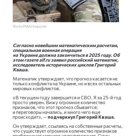
Фото РИА Новости
Согласно новейшим математическим расчетам,
специальная военная операция
на Украине должна закончиться в 2025 году. Об
этом газете aif.ru заявил российский математик,
исследователь исторических циклов Григорий
Кваша.
Математик утверждает, что прогноз касается не
только конфликта на Украине, но и всех остальных
мировых конфликтов.
«В текущем году завершится и СВО. Я за 25-й год
просто уверен. Вижу огромное количество
признаков, что этот прогноз сбывается:
и переговоры начались, и много чего еще
происходит», —
подчеркнул Григорий Кваша.
Он утверждает, ссылаясь на собственные расчеты,
что существует огромное количество признаков
приближения мирного урегулирования. Один