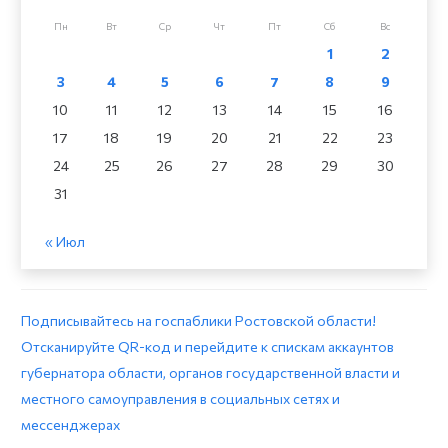
Пн
Вт
Ср
Чт
Пт
Сб
Вс
1
2
3
4
5
6
7
8
9
10
11
12
13
14
15
16
17
18
19
20
21
22
23
24
25
26
27
28
29
30
31
« Июл
Подписывайтесь на госпаблики Ростовской области!
Отсканируйте QR-код и перейдите к спискам аккаунтов
губернатора области, органов государственной власти и
местного самоуправления в социальных сетях и
мессенджерах