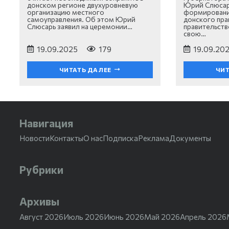
донском регионе двухуровневую
Юрий Слюсарь
организацию местного
формировани
самоуправления. Об этом Юрий
донского пра
Слюсарь заявил на церемонии…
правительств
свою…
19.09.2025
179
19.09.20
ЧИТАТЬ ДАЛЕЕ
ЧИТ
Навигация
Новости
Контакты
О нас
Подписка
Реклама
Документы
Рубрики
Архивы
Август 2026
Июль 2026
Июнь 2026
Май 2026
Апрель 2026