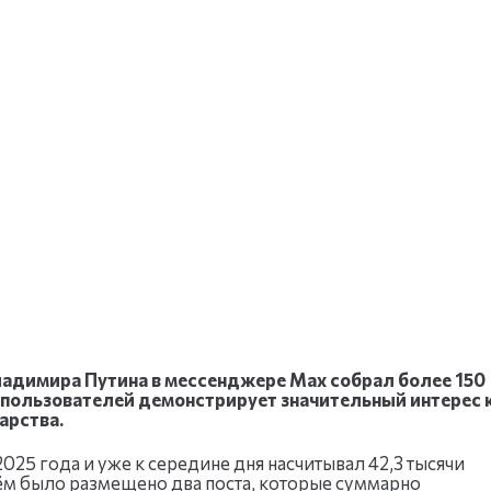
ладимира Путина в мессенджере Max собрал более 150
 пользователей демонстрирует значительный интерес 
арства.
025 года и уже к середине дня насчитывал 42,3 тысячи
ём было размещено два поста, которые суммарно