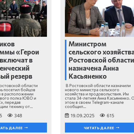
иков
Министром
аммы «Герои
сельского хозяйств
включат в
Ростовской област
енческий
назначена Анна
ый резерв
Касьяненко
остовской области
В Ростовской области назначили
ь посетил бойцов
нового министра сельского
 в расположении
хозяйства и продовольствия. Им
вого полка ЮВО и
стала 34-летняя Анна Касьяненко. 
», передав
этом в своем Telegram-канале
щим технику от…
сообщил…
5
348
19.09.2025
615
АТЬ ДАЛЕЕ
ЧИТАТЬ ДАЛЕЕ