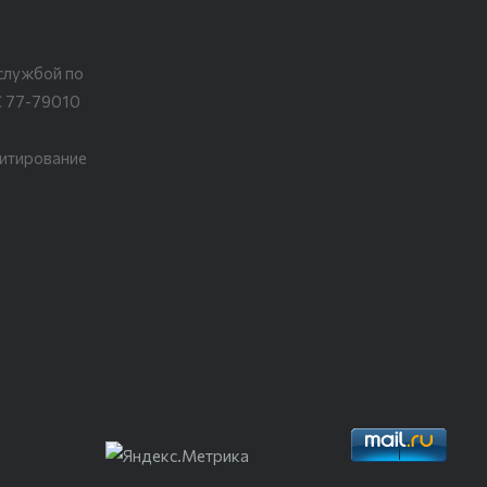
службой по
С 77-79010
цитирование