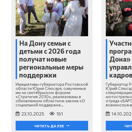
На Дону семьи с
Участн
детьми с 2026 года
прогр
получат новые
Дона» 
региональные меры
управл
поддержки
кадров
Инициативы губернатора Ростовской
Губернатор Р
области Юрия Слюсаря, озвученные
Юрий Слюсар
им на сентябрьском форуме
спецоперации
«Стратегия 2030», реализованы в
мотострелко
обновленном областном законе «О
отряда «БАРС
социальной поддержке…
военнослужа
23.10.2025
161
14.10.202
ЧИТАТЬ ДАЛЕЕ
ЧИТ