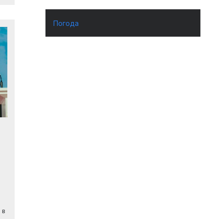
Погода
 в