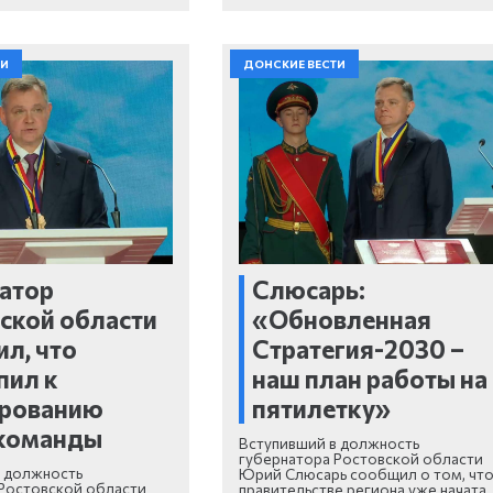
ТИ
ДОНСКИЕ ВЕСТИ
атор
Слюсарь:
ской области
«Обновленная
л, что
Стратегия-2030 –
пил к
наш план работы на
рованию
пятилетку»
 команды
Вступивший в должность
губернатора Ростовской области
в должность
Юрий Слюсарь сообщил о том, что
Ростовской области
правительстве региона уже начата