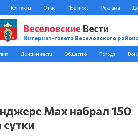
Контакты
О нас
Подписка
Реклама
До
Веселовские
Вести
Интернет-газета Веселовского район
твия
Донские вести
Общество
Погода
Все 
енджере Max набрал 150
 сутки