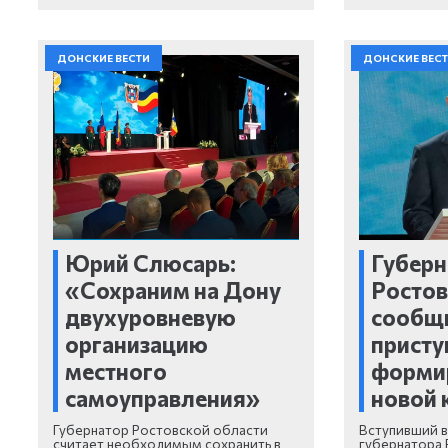
ДОНСКИЕ ВЕСТИ
ДОНСКИЕ ВЕС
Юрий Слюсарь:
Губерн
«Сохраним на Дону
Ростов
двухуровневую
сообщи
организацию
присту
местного
форми
самоуправления»
новой
Губернатор Ростовской области
Вступивший 
считает необходимым сохранить в
губернатора 