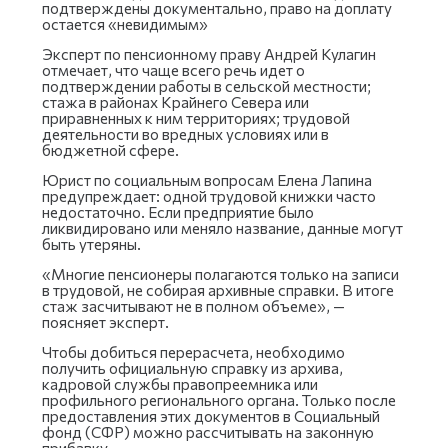
подтверждены документально, право на доплату
остается «невидимым»
Эксперт по пенсионному праву Андрей Кулагин
отмечает, что чаще всего речь идет о
подтверждении работы в сельской местности;
стажа в районах Крайнего Севера или
приравненных к ним территориях; трудовой
деятельности во вредных условиях или в
бюджетной сфере.
Юрист по социальным вопросам Елена Лапина
предупреждает: одной трудовой книжки часто
недостаточно. Если предприятие было
ликвидировано или меняло название, данные могут
быть утеряны.
«Многие пенсионеры полагаются только на записи
в трудовой, не собирая архивные справки. В итоге
стаж засчитывают не в полном объеме», —
поясняет эксперт.
Чтобы добиться перерасчета, необходимо
получить официальную справку из архива,
кадровой службы правопреемника или
профильного регионального органа. Только после
предоставления этих документов в Социальный
фонд (СФР) можно рассчитывать на законную
прибавку.