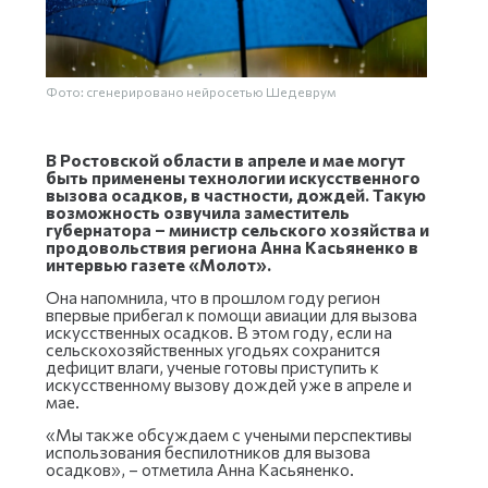
Фото: сгенерировано нейросетью Шедеврум
В Ростовской области в апреле и мае могут
быть применены технологии искусственного
вызова осадков, в частности, дождей. Такую
возможность озвучила заместитель
губернатора – министр сельского хозяйства и
продовольствия региона Анна Касьяненко в
интервью газете «Молот».
Она напомнила, что в прошлом году регион
впервые прибегал к помощи авиации для вызова
искусственных осадков. В этом году, если на
сельскохозяйственных угодьях сохранится
дефицит влаги, ученые готовы приступить к
искусственному вызову дождей уже в апреле и
мае.
«Мы также обсуждаем с учеными перспективы
использования беспилотников для вызова
осадков», – отметила Анна Касьяненко.