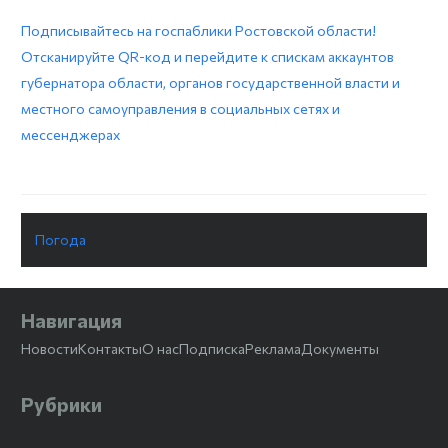
Подписывайтесь на госпаблики Ростовской области!
Отсканируйте QR-код и перейдите к спискам аккаунтов
губернатора области, органов государственной власти и
местного самоуправления в социальных сетях и
мессенджерах
Погода
Навигация
Новости
Контакты
О нас
Подписка
Реклама
Документы
Рубрики