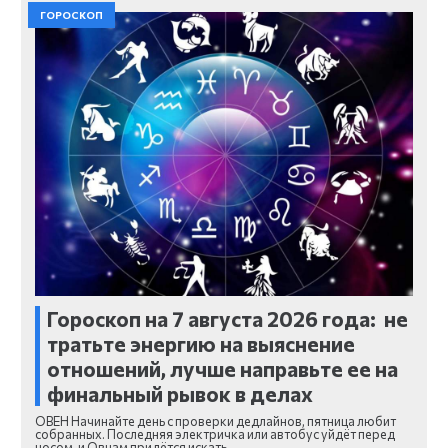
ГОРОСКОП
Гороскоп на 7 августа 2026 года: не
тратьте энергию на выяснение
отношений, лучше направьте ее на
финальный рывок в делах
ОВЕН Начинайте день с проверки дедлайнов, пятница любит
собранных. Последняя электричка или автобус уйдёт перед
носом, и Овнам придётся искать…