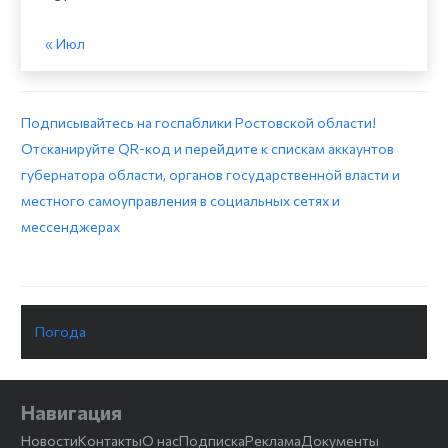
« Июл
Подписывайтесь на госпаблики Ростовской области!
Отсканируйте QR-код и перейдите к спискам аккаунтов
губернатора области, органов государственной власти и
местного самоуправления в социальных сетях и
мессенджерах
Погода
Навигация
Новости
Контакты
О нас
Подписка
Реклама
Документы