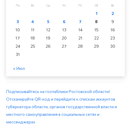
Пн
Вт
Ср
Чт
Пт
Сб
Вс
1
2
3
4
5
6
7
8
9
10
11
12
13
14
15
16
17
18
19
20
21
22
23
24
25
26
27
28
29
30
31
« Июл
Подписывайтесь на госпаблики Ростовской области!
Отсканируйте QR-код и перейдите к спискам аккаунтов
губернатора области, органов государственной власти и
местного самоуправления в социальных сетях и
мессенджерах