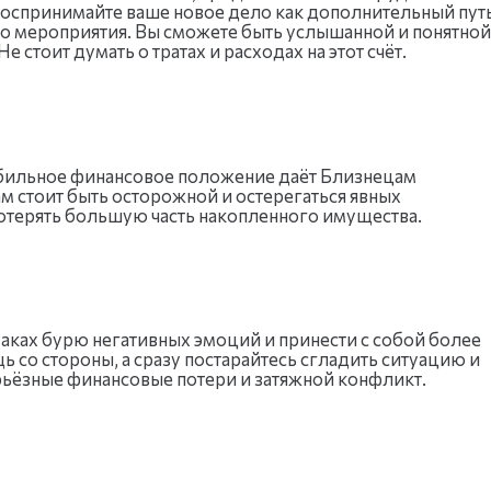
Воспринимайте ваше новое дело как дополнительный пут
его мероприятия. Вы сможете быть услышанной и понятной
стоит думать о тратах и расходах на этот счёт.
стабильное финансовое положение даёт Близнецам
ам стоит быть осторожной и остерегаться явных
потерять большую часть накопленного имущества.
аках бурю негативных эмоций и принести с собой более
 со стороны, а сразу постарайтесь сгладить ситуацию и
ерьёзные финансовые потери и затяжной конфликт.