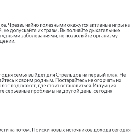
ухе. Чрезвычайно полезными окажутся активные игры на
й, не допускайте их травм. Выполняйте дыхательные
студными заболеваниями, не позволяйте организму
ещении.
егодня семья выйдет для Стрельцов на первый план. Не
йтесь к своим родным. Постарайтесь не огорчать их
лос подскажет, где стоит остановиться. Интуиция
те серьёзные проблемы на другой день, сегодня
сти на потом. Поиски новых источников дохода сегодня