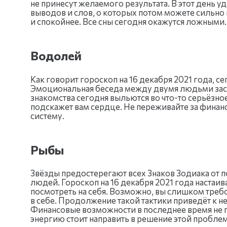
не принесут желаемого результата. В этот день уд
выводов и слов, о которых потом можете сильно
и спокойнее. Все сны сегодня окажутся ложными.
Водолей
Как говорит гороскоп на 16 декабря 2021 года, с
Эмоциональная беседа между двумя людьми заст
знакомства сегодня выльются во что-то серьёзное
подскажет вам сердце. Не переживайте за финан
систему.
Рыбы
Звёзды предостерегают всех Знаков Зодиака от 
людей. Гороскоп на 16 декабря 2021 года настаив
посмотреть на себя. Возможно, вы слишком тре
в себе. Продолжение такой тактики приведёт к
Финансовые возможности в последнее время не 
энергию стоит направить в решение этой пробле