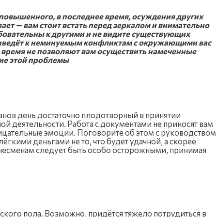
 повышенного, в последнее время, осуждения других
вает — вам стоит встать перед зеркалом и внимательно
бовательны к другими и не видите существующих
риведёт к неминуемым конфликтам с окружающими вас
время не позволяют вам осуществить намеченные
ние этой проблемы
 Овнов день достаточно плодотворный в принятии
й деятельности. Работа с документами не приносят вам
ицательные эмоции. Поговорите об этом с руководством
лёгкими деньгами не то, что будет удачной, а скорее
несменам следует быть особо осторожными, принимая
ского пола. Возможно, придётся тяжело потрудиться в