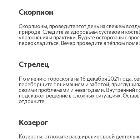
Скорпион
Скорпионы, проведите этот день на свежем возд
природе. Следите за здоровьем суставов и косте
упражнения и практики. Будьте осторожны с про
переохладиться. Вечер проведите в тёплом пом
Стрелец
По мнению гороскопа на 16 декабря 2021 года, с
переборщите с вниманием и заботой, прислушива
своими проблемами и невзгодами. Внутренний го
подскажет решение в сложных ситуациях. Оставь
отдохните.
Козерог
Козероги, отложите расширение своей деятельно