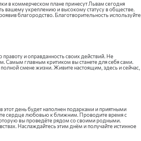
елки в коммерческом плане принесут Львам сегодня
ть вашему укреплению и высокому статусу в обществе.
проявив благородство. Благотворительность используйте
 правоту и оправданность своих действий. Не
ём. Самым главным критиком вы станете для себя сами.
 полной смене жизни. Живите настоящим, здесь и сейчас,
ов этот день будет наполнен подарками и приятными
ите сердце любовью к ближним. Проводите время с
оторую вы проведёте рядом со своими родными.
увствах. Наслаждайтесь этим днём и получайте истинное