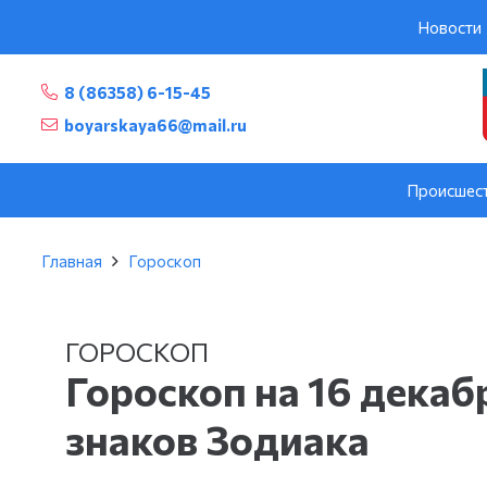
Новости
8 (86358) 6-15-45
boyarskaya66@mail.ru
Происшес
Главная
Гороскоп
ГОРОСКОП
Гороскоп на 16 декаб
знаков Зодиака