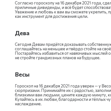
Согласно гороскопу на 16 декабря 2021 года, сд
приличные дивиденды, и всё будет способствова
Уважение и любовь к вам вы сможете укрепить, 
как инструмент для достижения цели.
Дева
Сегодня Девам придётся доказывать собственную
соглашайтесь на меньшее и твёрдо стойте на сво
Постарайтесь избавиться от навязчивых мыслей о
не стройте грандиозных планов на будущее.
Весы
Гороскоп на 16 декабря 2021 года уверен — у Вес
сюрпризами. Принимайте их с радостью, заполн
близкими вам людьми, цените каждую минуту, к
Купайтесь в их любви, благодарности и тёплых ч
наслаждение.