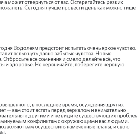
ача может отвернуться от вас. Остерегайтесь резких
 пожалеть. Сегодня лучше провести день как можно тише
егодня Водолеям предстоит испытать очень яркое чувство.
авит вспыхнуть давно забытые чувства. Новые
. Отбросьте все сомнения и смело делайте всё, что
сы и здоровье. Не нервничайте, поберегите нервную
повышенного, в последнее время, осуждения других
ает — вам стоит встать перед зеркалом и внимательно
бовательны к другими и не видите существующих пробле
 неминуемым конфликтам с окружающими вас людьми.
позволяют вам осуществить намеченные планы, и свою
мы.