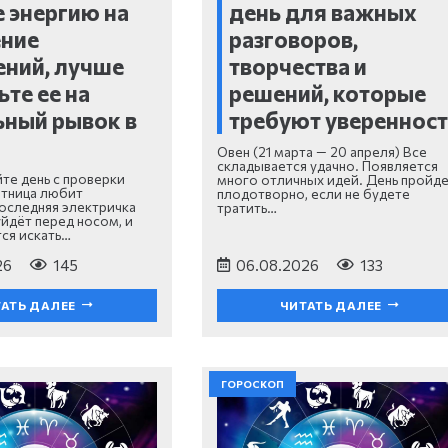
е энергию на
день для важных
ение
разговоров,
ний, лучше
творчества и
ьте ее на
решений, которые
ный рывок в
требуют увереннос
Овен (21 марта — 20 апреля) Все
складывается удачно. Появляется
те день с проверки
много отличных идей. День пройд
ятница любит
плодотворно, если не будете
оследняя электричка
тратить…
уйдёт перед носом, и
ся искать…
26
145
06.08.2026
133
АТЬ ДАЛЕЕ
ЧИТАТЬ ДАЛЕЕ
ГОРОСКОП