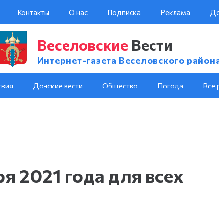
Контакты
О нас
Подписка
Реклама
До
Веселовские
Вести
Интернет-газета Веселовского район
твия
Донские вести
Общество
Погода
Все 
ря 2021 года для всех