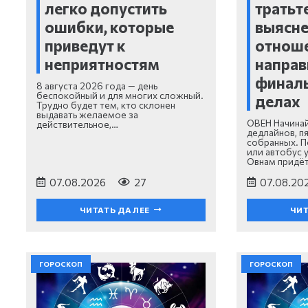
легко допустить
тратьт
ошибки, которые
выясн
приведут к
отноше
неприятностям
направ
финаль
8 августа 2026 года — день
беспокойный и для многих сложный.
делах
Трудно будет тем, кто склонен
выдавать желаемое за
ОВЕН Начинай
действительное,…
дедлайнов, п
собранных. П
или автобус 
Овнам придёт
07.08.2026
27
07.08.20
ЧИТАТЬ ДАЛЕЕ
ЧИТ
ГОРОСКОП
ГОРОСКОП