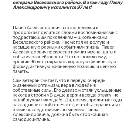
ветерана Веселовского района. В этом году Павлу
Александровичу исполнится 97 лет!
Павел Александрович охотно делился и
продолжает делиться своими воспоминаниями с
подрастающим поколениям – школьниками
Веселовского района. Несмотря на долгую и
насыщенную разными событиями жизнь, Павел
Александрович прекрасно помнит имена, даты и
события ранней юности. Что позволило ему,
прожив 96 лет сохранять хорошую физическую
форму, активную жизненную позицию и цепкую
память.
Сам ветеран считает, что в первую очередь
жизненный оптимизм, вера в людей и в
собственные силы. Его девизом стали услышанные
некогда строки «В душе держи всегда отвагу, не
падай духом никогда!». Да, время, прожитые годы
накладывает свой отпечаток, и чтобы справиться с
этими последствиями, по мнению Павла
Александровича, должна быть строжайшая
самодисциплина.