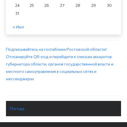
24
25
26
27
28
29
30
31
« Июл
Подписывайтесь на госпаблики Ростовской области!
Отсканируйте QR-код и перейдите к спискам аккаунтов
губернатора области, органов государственной власти и
местного самоуправления в социальных сетях и
мессенджерах
Погода