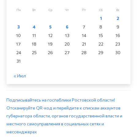
Пн
Вт
Ср
Чт
Пт
Сб
Вс
1
2
3
4
5
6
7
8
9
10
11
12
13
14
15
16
17
18
19
20
21
22
23
24
25
26
27
28
29
30
31
« Июл
Подписывайтесь на госпаблики Ростовской области!
Отсканируйте QR-код и перейдите к спискам аккаунтов
губернатора области, органов государственной власти и
местного самоуправления в социальных сетях и
мессенджерах