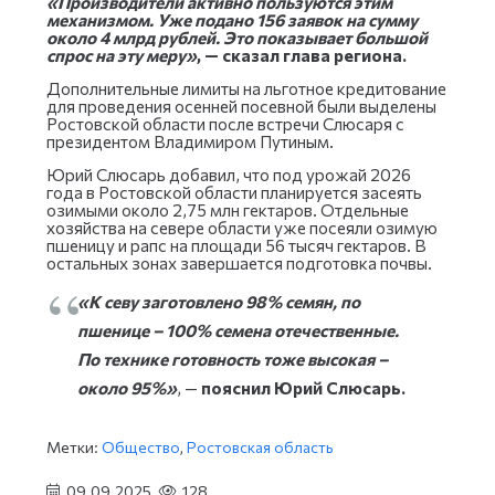
«Производители активно пользуются этим
механизмом. Уже подано 156 заявок на сумму
около 4 млрд рублей. Это показывает большой
спрос на эту меру»
, — сказал глава региона.
Дополнительные лимиты на льготное кредитование
для проведения осенней посевной были выделены
Ростовской области после встречи Слюсаря с
президентом Владимиром Путиным.
Юрий Слюсарь добавил, что под урожай 2026
года в Ростовской области планируется засеять
озимыми около 2,75 млн гектаров. Отдельные
хозяйства на севере области уже посеяли озимую
пшеницу и рапс на площади 56 тысяч гектаров. В
остальных зонах завершается подготовка почвы.
«К севу заготовлено 98% семян, по
пшенице – 100% семена отечественные.
По технике готовность тоже высокая –
около 95%»
, —
пояснил Юрий Слюсарь.
Метки:
Общество
,
Ростовская область
09.09.2025
128