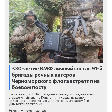
330-летие ВМФ личный состав 91-й
бригады речных катеров
Черноморского флота встретил на
боевом посту
Расчет взвода БПЛА 3-го дивизиона под командованием
старшего лейтенанта Константина Рошки недавно
предотвратил серьезную угрозу: точным ударом был
уничтожен вражеский…
28.07.2026
96