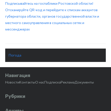
Подписывайтесь на госпаблики Ростовской области!
Отсканируйте QR-код и перейдите к спискам аккаунтов
губернатора области, органов государственной власти и
местного самоуправления в социальных сетях и
мессенджерах
Погода
Навигация
Новости
Контакты
О нас
Подписка
Реклама
Документы
Рубрики
Архивы